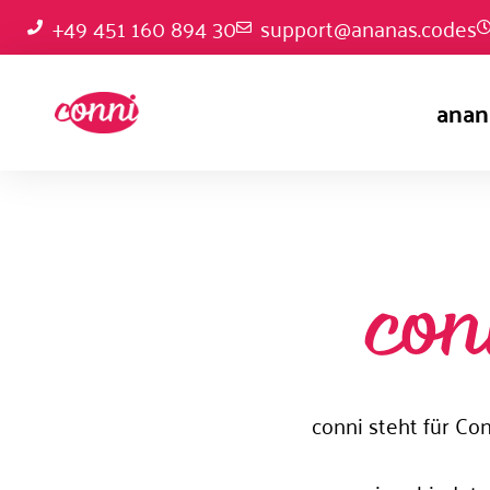
+49 451 160 894 30
support@ananas.codes
anan
con
conni steht für Co