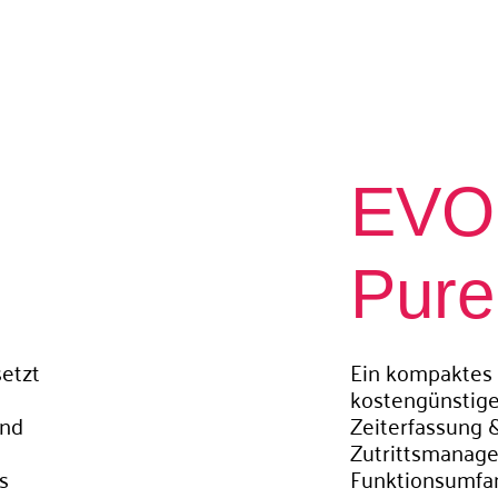
EVO 
Pure​
etzt
Ein kompaktes
kostengünstige
und
Zeiterfassung 
Zutrittsmanage
s
Funktionsumfa