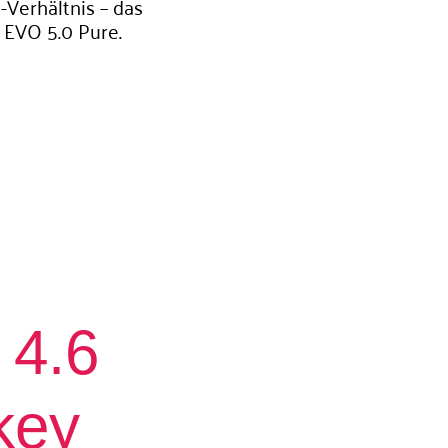
-Verhältnis – das
s EVO 5.0 Pure.
4.6
key​